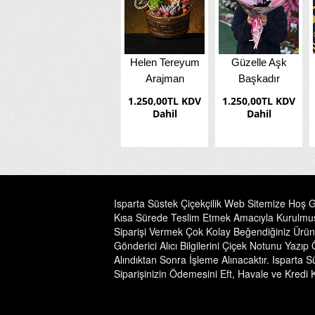
nli
Papatya Ayıcık 7
Yeni Doğan
Masumiyet 51
Adet Kinder
Erkek Bebek
Gül Buketi
Çikolata Buketi
Çiçeği
Kampanya
KDV
2.000,00TL KDV
2.750,00TL KDV
3.750,00TL KDV
Dahil
Dahil
Dahil
Isparta Süstek Çiçekçilik Web Sitemize Hoş Ge
Kısa Sürede Teslim Etmek Amacıyla Kurulmuştur
Siparişi Vermek Çok Kolay Beğendiğiniz Ürünü
Gönderici Alıcı Bilgilerini Çiçek Notunu Yazı
Alındıktan Sonra İşleme Alınacaktır. Isparta S
Siparişinizin Ödemesini Eft, Havale ve Kredi K