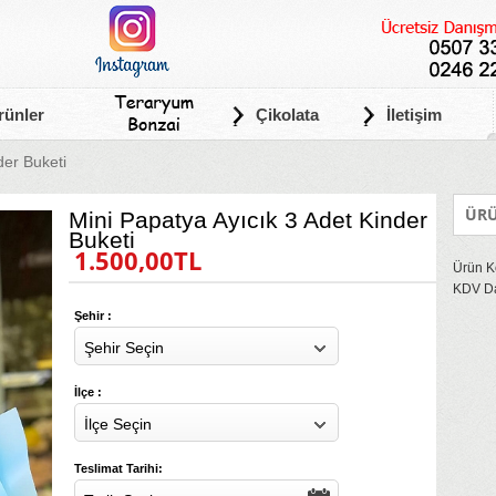
rünler
Çikolata
İletişim
der Buketi
ÜRÜ
Mini Papatya Ayıcık 3 Adet Kinder
Buketi
1.500,00TL
Ürün K
KDV Da
Şehir :
Şehir Seçin
İlçe :
İlçe Seçin
Teslimat Tarihi: