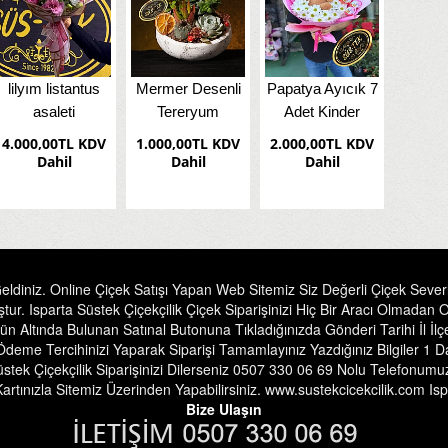
çift dal pembe
Demberium
Sakayık Lale
orkide
Bambu Orkide
Karışım Mini
Buket
1.500,00TL KDV
1.500,00TL KDV
1.750,00TL KDV
Dahil
Dahil
Dahil
ldiniz. Online Çiçek Satışı Yapan Web Sitemiz Siz Değerli Çiçek Severler
. Isparta Süstek Çiçekçilik Çiçek Siparişinizi Hiç Bir Aracı Olmadan On
n Altında Bulunan Satınal Butonuna Tıkladığınızda Gönderi Tarihi İl İ
p Ödeme Tercihinizi Yaparak Siparişi Tamamlayınız Yazdığınız Bilgiler 1
üstek Çiçekçilik Siparişinizi Dilerseniz 0507 330 06 69 Nolu Telefonumuz
artınızla Sitemiz Üzerinden Yapabilirsiniz. www.sustekcicekcilik.com Ispa
Bize Ulaşın